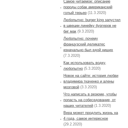
Самое читаемое: описание
породы собак американский
голый терьер
(11.3.2020)
Любопытно: burger king запустил
в швеции линейку бургеров не
биг мак
(9.3.2020)
Любопытно: почему
французский деликатес
изначально был едой нищих
(7.3.2020)
Как использовать водку,
любопытно
(5.3.2020)
Новое на сайте: история любви
владимира ткаченко и алены
мозговой
(3.3.2020)
Что написать в резюме, чтобы
попасть на собеседование, от
наших читателей
(1.3.2020)
Вера может продлить жизнь на
4 года, самое интересное
(29.2.2020)