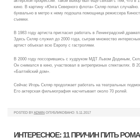
актерской профессии. Такой выбор был еще связан с тем, что в 
кино. В картину «Юнга Северного флота» Скляр попал случайно.
буквально в метро к нему подошла помощница режиссера Киносту
съемки.
В 1983 году артиста пригласил работать в Ленинградский драмат
Здесь Скляр служил до 2000 года, сыграв множество интересных
артист объехал всю Европу с гастролями.
В 2000 году поссорившись с худруком МДТ Львом Додиным, Скля
Он снимался в кино, участвовал в антрепризных спектаклях. В 2
«Балтийский дом».
Сейчас Игорь Скляр продолжает работать на театральных подмос
Его актерская фильмография насчитывает около 70 ролей.
POSTED BY
ADMIN
ОПУБЛИКОВАНО: 5.11.2017
ИНТЕРЕСНОЕ: 11 ПРИЧИН ПИТЬ РО