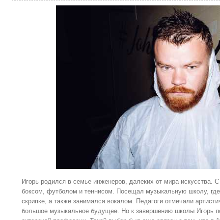
Игорь родился в семье инженеров, далеких от мира искусства. 
боксом, футболом и теннисом. Посещал музыкальную школу, где
скрипке, а также занимался вокалом. Педагоги отмечали артисти
большое музыкальное будущее. Но к завершению школы Игорь по