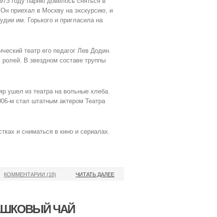
1973 году парню довелось сняться в
 Он приехал в Москву на экскурсию, и
дии им. Горького и пригласила на
ический театр его педагог Лев Додин.
 ролей. В звездном составе труппы
р ушел из театра на вольные хлеба.
006-м стал штатным актером Театра
тках и сниматься в кино и сериалах.
КОММЕНТАРИИ (18)
ЧИТАТЬ ДАЛЕЕ
МАШКОВЫЙ ЧАЙ