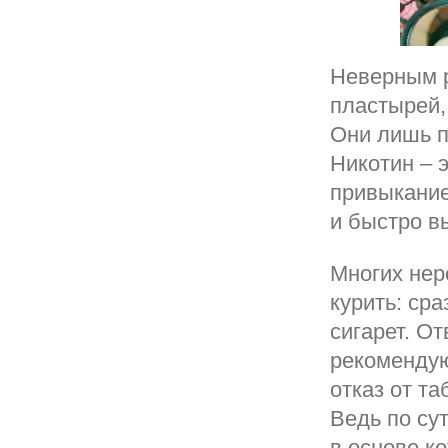
Неверным р
пластырей, 
Они лишь 
Никотин – 
привыкание
и быстро в
Многих нер
курить: ср
сигарет. О
рекомендую
отказ от т
Ведь по су
в основе к