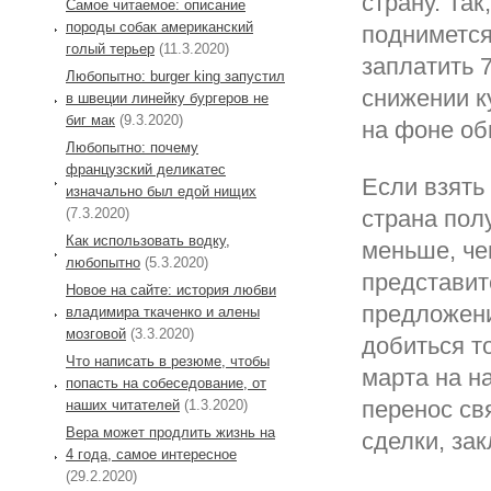
страну. Так
Самое читаемое: описание
породы собак американский
поднимется
голый терьер
(11.3.2020)
заплатить 
Любопытно: burger king запустил
снижении к
в швеции линейку бургеров не
биг мак
(9.3.2020)
на фоне об
Любопытно: почему
французский деликатес
Если взять 
изначально был едой нищих
(7.3.2020)
страна пол
Как использовать водку,
меньше, че
любопытно
(5.3.2020)
представит
Новое на сайте: история любви
предложени
владимира ткаченко и алены
мозговой
(3.3.2020)
добиться т
Что написать в резюме, чтобы
марта на н
попасть на собеседование, от
перенос св
наших читателей
(1.3.2020)
Вера может продлить жизнь на
сделки, за
4 года, самое интересное
(29.2.2020)