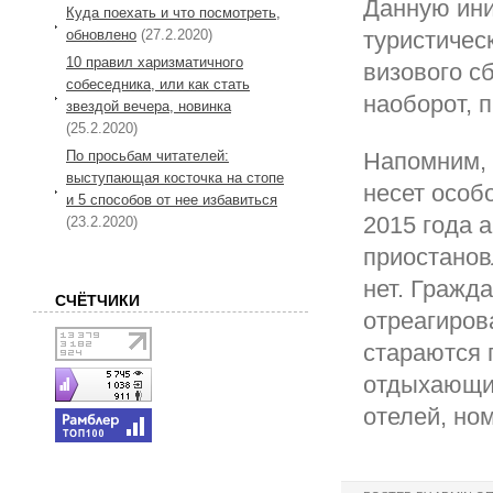
Данную ини
Куда поехать и что посмотреть,
обновлено
(27.2.2020)
туристичес
10 правил харизматичного
визового с
собеседника, или как стать
наоборот, 
звездой вечера, новинка
(25.2.2020)
По просьбам читателей:
Напомним, 
выступающая косточка на стопе
несет особ
и 5 способов от нее избавиться
2015 года 
(23.2.2020)
приостанов
нет. Гражд
СЧЁТЧИКИ
отреагиров
стараются 
отдыхающих
отелей, но