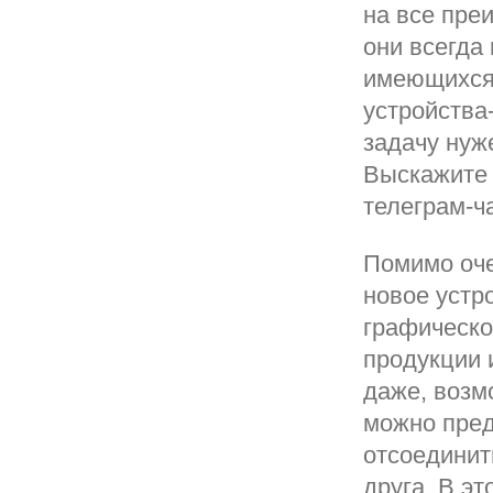
на все пре
они всегда
имеющихся 
устройства
задачу нуж
Выскажите 
телеграм-ч
Помимо оче
новое устр
графическо
продукции 
даже, возмо
можно пред
отсоединит
друга. В э