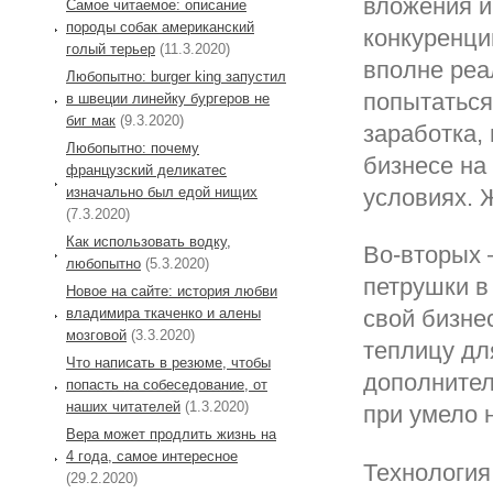
вложения и
Самое читаемое: описание
породы собак американский
конкуренци
голый терьер
(11.3.2020)
вполне реа
Любопытно: burger king запустил
попытаться
в швеции линейку бургеров не
биг мак
(9.3.2020)
заработка,
Любопытно: почему
бизнесе на
французский деликатес
изначально был едой нищих
условиях. 
(7.3.2020)
Как использовать водку,
Во-вторых 
любопытно
(5.3.2020)
петрушки в
Новое на сайте: история любви
владимира ткаченко и алены
свой бизне
мозговой
(3.3.2020)
теплицу дл
Что написать в резюме, чтобы
дополнител
попасть на собеседование, от
наших читателей
(1.3.2020)
при умело 
Вера может продлить жизнь на
4 года, самое интересное
Технология
(29.2.2020)