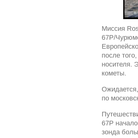
Миссия Ros
67P/Чурюмо
Европейско
после того
носителя. 
кометы.
Ожидается,
по московс
Путешестви
67P начало
зонда больш