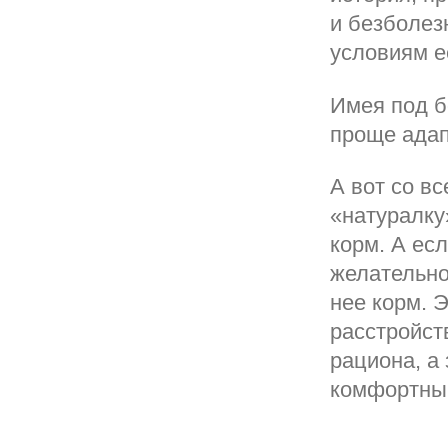
и безболез
условиям е
Имея под б
проще адап
А вот со в
«натуралку
корм. А ес
желательно
нее корм. 
расстройст
рациона, а
комфортным