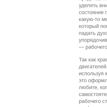
уделять вн
состояние 
какую-то м
который по
падать дух
упорядочив
— рабочего
Так как кр
двигателей,
используя к
это оформл
любите, ко
самостояте
рабочего с