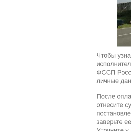
Чтобы узна
исполнител
ФССП Росси
личные дан
После опла
отнесите с
постановле
заверьте е
Уточните у