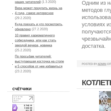
Одним из н
наших читателей
(1.3.2020)
Вера может продлить жизнь на
методов гл
4 года, самое интересное
использова
(29.2.2020)
условиях и
Куда поехать и что посмотреть,
обновлено
(27.2.2020)
получаются
10 правил харизматичного
чрезвычайн
собеседника, или как стать
достатка.
звездой вечера, новинка
(25.2.2020)
По просьбам читателей:
выступающая косточка на стопе
POSTED BY
ADMIN
ОП
и 5 способов от нее избавиться
(23.2.2020)
КОТЛЕТ
СЧЁТЧИКИ