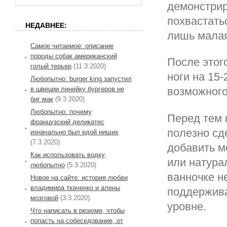
демонстрир
похвастать
НЕДАВНЕЕ:
лишь малая
Самое читаемое: описание
породы собак американский
После этог
голый терьер
(11.3.2020)
ноги на 15
Любопытно: burger king запустил
в швеции линейку бургеров не
возможного
биг мак
(9.3.2020)
Любопытно: почему
Перед тем 
французский деликатес
полезно сд
изначально был едой нищих
(7.3.2020)
добавить м
Как использовать водку,
или натура
любопытно
(5.3.2020)
ванночке н
Новое на сайте: история любви
владимира ткаченко и алены
поддержива
мозговой
(3.3.2020)
уровне.
Что написать в резюме, чтобы
попасть на собеседование, от