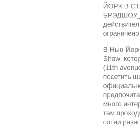
ЙОРК В С
БРЭДШОУ__
действител
ограничено
В Нью-Йорке
Show, кото
(11th aven
посетить ш
официально
предпочита
много инте
там проход
сотни разн