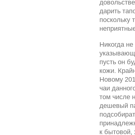
довольстве
дарить тап
поскольку 
неприятны
Никогда не
указывающи
пусть он б
кожи. Край
Новому 201
чаи данног
том числе н
дешевый па
подсобират
принадлежн
к бытовой,