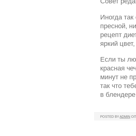
Совет реда
Иногда так
пресной, н
рецепт диет
яркий цвет,
Если ты лю
красная че
минут не п
так что те
в блендере
POSTED BY
ADMIN
ОП