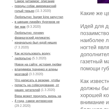
Самое читаемое: описание
породы собак американский
голый терьер
(11.3.2020)
Какие же ц
Любопытно: burger king запустил
в швеции линейку бургеров не
Идей для д
биг мак
(9.3.2020)
позаимство
Любопытно: почему
французский деликатес
наиболее 
изначально был едой нищих
ногтей явл
(7.3.2020)
дополнител
Как использовать водку,
любопытно
(5.3.2020)
газетный м
Новое на сайте: история любви
помощи губ
владимира ткаченко и алены
мозговой
(3.3.2020)
Как извест
Что написать в резюме, чтобы
попасть на собеседование, от
должны быт
наших читателей
(1.3.2020)
хорошей ко
Вера может продлить жизнь на
4 года, самое интересное
внимание и
(29.2.2020)