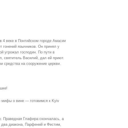
в 4 веке в Понтийском городе Амасии
т гонений язычников. Он принял у
й угрожал господин. По пути в
, святитель Василий, дал ей приют.
ои средства на сооружение церкви.
шке!
и мифы о вине — готовимся к Kyiv
у. Праведная Глафира скончалась, а
 два диакона, Парфений и Фестим,