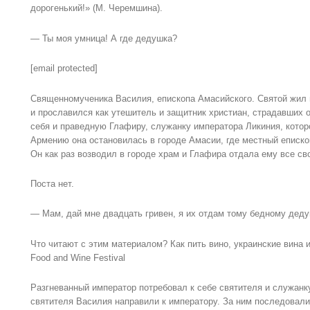
дорогенький!» (М. Черемшина).
— Ты моя умница! А где дедушка?
[email protected]
Священномученика Василия, епископа Амасийского. Святой жил 
и прославился как утешитель и защитник христиан, страдавших о
себя и праведную Глафиру, служанку императора Ликиния, которо
Армению она остановилась в городе Амасии, где местный епископ
Он как раз возводил в городе храм и Глафира отдала ему все св
Поста нет.
— Мам, дай мне двадцать гривен, я их отдам тому бедному деду
Что читают с этим материалом? Как пить вино, украинские вина 
Food and Wine Festival
Разгневанный император потребовал к себе святителя и служанк
святителя Василия направили к императору. За ним последовали