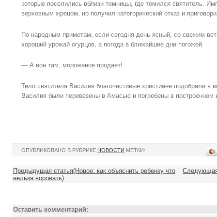
которые поселились вблизи темницы, где томился святитель. Им
верховным жрецом, но получил категорический отказ и приговори
По народным приметам, если сегодня день ясный, со свежим ветр
хороший урожай огурцов, а погода в ближайшие дни погожей.
— А вон там, мороженое продает!
Тело святителя Василия благочестивые христиане подобрали в 
Василия были перевезены в Амасью и погребены в построенном 
ОПУБЛИКОВАНО В РУБРИКЕ
НОВОСТИ
МЕТКИ:
Предыдущая статья(Новое: как объяснить ребенку что
Следующая 
нельзя воровать)
Оставить комментарий: