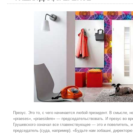
Презус. Это то, с чего начинается любой президент. В смысле, не
«praeses», «praesidere» — председательствовать. И презус во в
Грушевского означал все главенствующее — это и повелитель, и 
председатель (суда, например). «Будьте нам зобашні, директорю