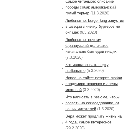
Самое читаемое: описание
породы собак американский
голый терьер
(11.3.2020)
Любопытно: burger king запустил
в швеции линейку бургеров не
биг мак
(9.3.2020)
Любопытно: почему
французский деликатес
изначально был едой нищих
(7.3.2020)
Как использовать водку,
любопытно
(5.3.2020)
Новое на сайте: история любви
владимира ткаченко и алены
мозговой
(3.3.2020)
Что написать в резюме, чтобы
попасть на собеседование, от
наших читателей
(1.3.2020)
Вера может продлить жизнь на
4 года, самое интересное
(29.2.2020)