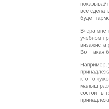
показывайт
все сделат
будет гарм
Вчера мне 
учебном пр
визажиста 
Вот такая 
Например,
принадлежа
кто-то чуж
малыш расс
состоит в т
принадлежн