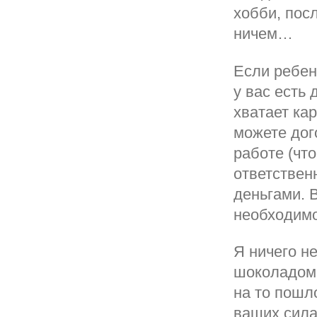
хобби, пос
ничем…
Если ребен
у вас есть 
хватает ка
можете дог
работе (чт
ответственн
деньгами. 
необходимо
Я ничего н
шоколадом 
на то пошл
ваших сила