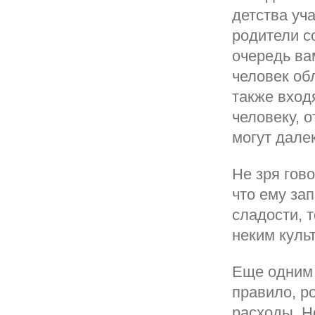
детства уча
родители с
очередь ва
человек об
также вход
человеку, о
могут далек
Не зря гово
что ему за
сладости, 
неким куль
Еще одним 
правило, р
расходы. Н