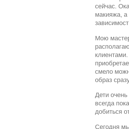
сейчас. Ок
макияжа, а
зависимост
Мою мастер
располагаю
клиентами.
приобретае
смело можн
образ сраз
Дети очень
всегда пок
добиться о
Сегодня мы