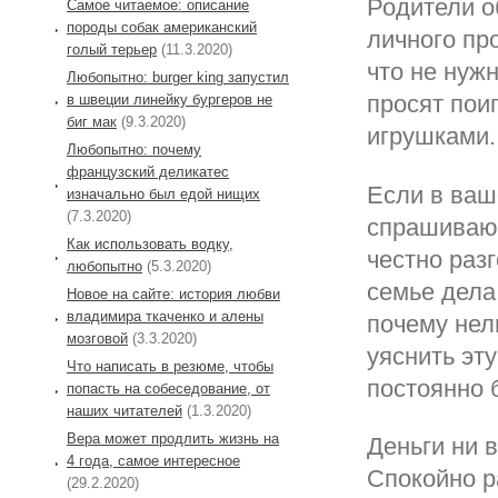
Родители о
Самое читаемое: описание
породы собак американский
личного пр
голый терьер
(11.3.2020)
что не нуж
Любопытно: burger king запустил
просят пои
в швеции линейку бургеров не
биг мак
(9.3.2020)
игрушками.
Любопытно: почему
французский деликатес
Если в ваш
изначально был едой нищих
(7.3.2020)
спрашивают
Как использовать водку,
честно разг
любопытно
(5.3.2020)
семье дела
Новое на сайте: история любви
владимира ткаченко и алены
почему нел
мозговой
(3.3.2020)
уяснить эту
Что написать в резюме, чтобы
постоянно 
попасть на собеседование, от
наших читателей
(1.3.2020)
Вера может продлить жизнь на
Деньги ни 
4 года, самое интересное
Спокойно р
(29.2.2020)