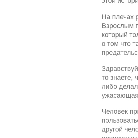
этой истор
На плечах 
Взрослым п
который то
о том что т
предательс
Здравствуй
то знаете,
либо делал
ужасающая
Человек пр
пользовать
другой чел