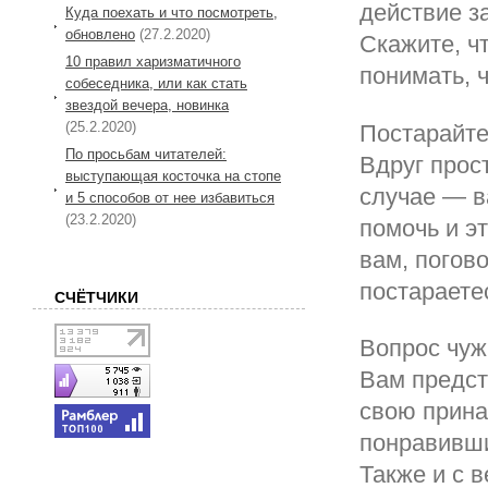
действие з
Куда поехать и что посмотреть,
обновлено
(27.2.2020)
Скажите, ч
10 правил харизматичного
понимать, ч
собеседника, или как стать
звездой вечера, новинка
(25.2.2020)
Постарайте
По просьбам читателей:
Вдруг прос
выступающая косточка на стопе
случае — в
и 5 способов от нее избавиться
(23.2.2020)
помочь и эт
вам, погово
постараете
СЧЁТЧИКИ
Вопрос чуж
Вам предст
свою прина
понравивши
Также и с 