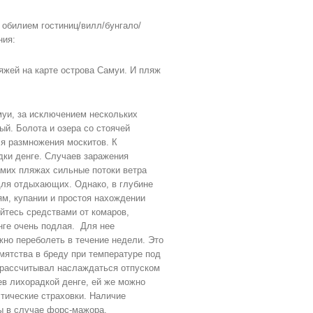
 обилием гостиниц/вилл/бунгало/
ния:
яжей на карте острова Самуи. И пляж
муи, за исключением нескольких
тый. Болота и озера со стоячей
я размножения москитов. К
ки денге. Случаев заражения
амих пляжах сильные потоки ветра
для отдыхающих. Однако, в глубине
м, купании и простоя нахождении
йтесь средствами от комаров,
нге очень подлая. Для нее
но переболеть в течение недели. Это
мятства в бреду при температуре под
 рассчитывал наслаждаться отпуском
ев лихорадкой денге, ей же можно
стические страховки. Наличие
ы в случае форс-мажора.