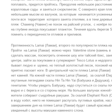
поплавать, придется пройтись. Преодолев небольшое расстояни
коралловые сады и заняться снорклингом. С северного края пля
небольшим мысом из валунов, за которым начинается ухоженный
почти вся территория которого занята отелями, а в тени деревь
пляж Chaweng (Чавенг) не похож на райский уголок, с ноября по
на глубине иногда покусывает планктон. Течения вдоль берегов S
помнить о периодичности отливов и приливов.
Протяженность Lamai (Ламаи), второго по популярности пляжа на 
Пройти на Lamai (Ламаи) можно через Valentine stone (камень в
сделать массаж, посмотреть огненное шоу или тайский бокс, заня
центре, зайти за покупками в супермаркет Tesco Lotus и недорог
бывает людно и шумно, но теплый золотистый песок, похожий на
приятно ласкает ноги. В центральной части пляжа Lamai (Ламаи)
нет камней. На южной части пляжа Lamai (Ламаи), за скалой Ele
окутанные легендами скалы Hin Ta Hin Yai (Бабушка и Дедушка),
гениталии. Чтобы увидеть Бабушку, надо спуститься со скалы п
видно и с берега и со стороны моря. На больших валунах южной
жители собирают съедобные ракушки. За скалой Elephant Rock (
в воду хобот, никто не помешает распугать пугливых крабов, н
завершением дня на пляже Lamai (Ламаи) будет самый красивый 
увиденный с высоты макушки каменного слона.