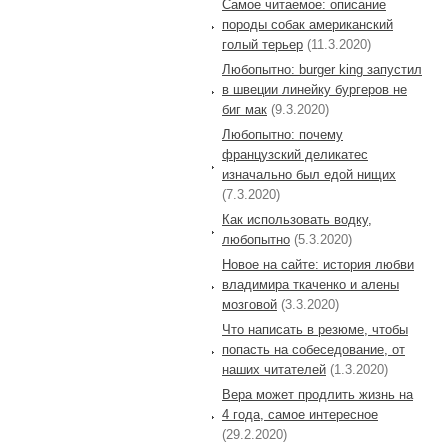
Самое читаемое: описание
породы собак американский
голый терьер
(11.3.2020)
Любопытно: burger king запустил
в швеции линейку бургеров не
биг мак
(9.3.2020)
Любопытно: почему
французский деликатес
изначально был едой нищих
(7.3.2020)
Как использовать водку,
любопытно
(5.3.2020)
Новое на сайте: история любви
владимира ткаченко и алены
мозговой
(3.3.2020)
Что написать в резюме, чтобы
попасть на собеседование, от
наших читателей
(1.3.2020)
Вера может продлить жизнь на
4 года, самое интересное
(29.2.2020)