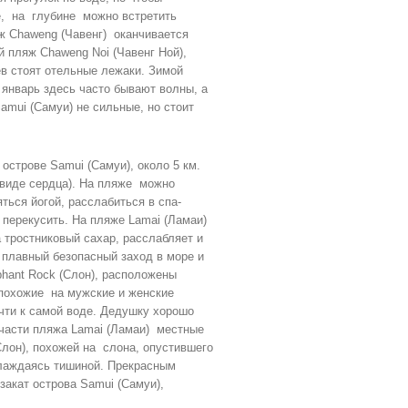
е, на глубине можно встретить
ж Chaweng (Чавенг) оканчивается
 пляж Chaweng Noi (Чавенг Ной),
ев стоят отельные лежаки. Зимой
 январь здесь часто бывают волны, а
amui (Самуи) не сильные, но стоит
острове Samui (Самуи), около 5 км.
 виде сердца). На пляже можно
ться йогой, расслабиться в спа-
о перекусить. На пляже Lamai (Ламаи)
 тростниковый сахар, расслабляет и
 плавный безопасный заход в море и
phant Rock (Слон), расположены
 похожие на мужские и женские
очти к самой воде. Дедушку хорошо
 части пляжа Lamai (Ламаи) местные
Слон), похожей на слона, опустившего
аслаждаясь тишиной. Прекрасным
закат острова Samui (Самуи),