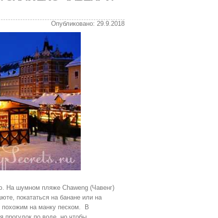
Опубликовано: 29.9.2018
ю. На шумном пляже Chaweng (Чавенг)
шюте, покататься на банане или на
, похожим на манку песком. В
я прогулок по воде, но чтобы