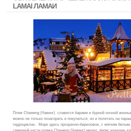
LAMAI ЛАМАИ
Пляж Chaweng (Чавенг) славится барами и бурной ночной жизнь
можно не только позагорать и покупаться, но и полетать на пара
гидроциклах. Море здесь прозрачно-бирюзовое, с мягким белым
северной части пляжа Chaweng (Чавенг) мелко, берег идеален дл