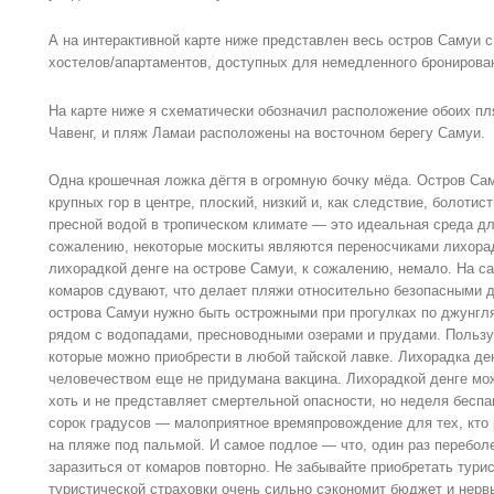
А на интерактивной карте ниже представлен весь остров Самуи с
хостелов/апартаментов, доступных для немедленного бронирова
На карте ниже я схематически обозначил расположение обоих пл
Чавенг, и пляж Ламаи расположены на восточном берегу Самуи.
Одна крошечная ложка дёгтя в огромную бочку мёда. Остров Са
крупных гор в центре, плоский, низкий и, как следствие, болотис
пресной водой в тропическом климате — это идеальная среда дл
сожалению, некоторые москиты являются переносчиками лихорад
лихорадкой денге на острове Самуи, к сожалению, немало. На с
комаров сдувают, что делает пляжи относительно безопасными 
острова Самуи нужно быть острожными при прогулках по джунгля
рядом с водопадами, пресноводными озерами и прудами. Пользу
которые можно приобрести в любой тайской лавке. Лихорадка де
человечеством еще не придумана вакцина. Лихорадкой денге мож
хоть и не представляет смертельной опасности, но неделя беспа
сорок градусов — малоприятное времяпровождение для тех, кто
на пляже под пальмой. И самое подлое — что, один раз перебол
заразиться от комаров повторно. Не забывайте приобретать тури
туристической страховки очень сильно сэкономит бюджет и нерв