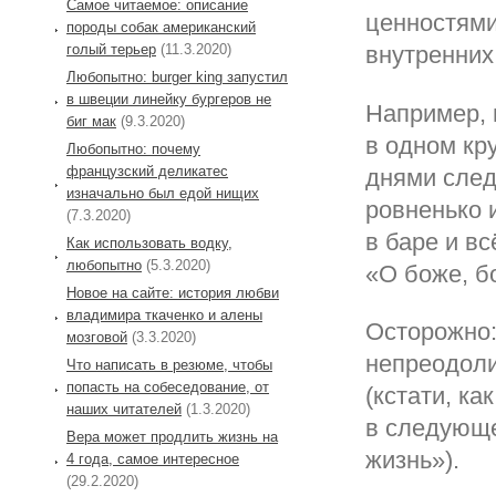
Самое читаемое: описание
ценностями
породы собак американский
голый терьер
(11.3.2020)
внутренних
Любопытно: burger king запустил
в швеции линейку бургеров не
Например, 
биг мак
(9.3.2020)
в одном кр
Любопытно: почему
французский деликатес
днями след
изначально был едой нищих
ровненько 
(7.3.2020)
в баре и в
Как использовать водку,
любопытно
(5.3.2020)
«О боже, б
Новое на сайте: история любви
владимира ткаченко и алены
Осторожно:
мозговой
(3.3.2020)
непреодоли
Что написать в резюме, чтобы
попасть на собеседование, от
(кстати, ка
наших читателей
(1.3.2020)
в следующе
Вера может продлить жизнь на
жизнь»).
4 года, самое интересное
(29.2.2020)