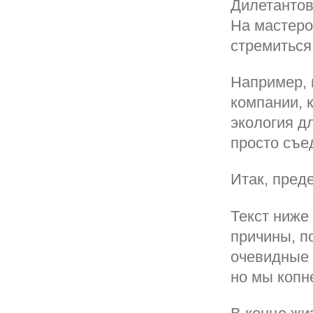
Дилетанто
На мастеро
стремиться 
Например, 
компании, 
экология д
просто съед
Итак, пред
Текст ниже 
причины, по
очевидные 
но мы копн