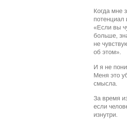
Когда мне з
потенциал и
«Если вы ч
больше, зн
не чувству
об этом».
И я не пон
Меня это у
смысла.
За время и
если челове
изнутри.