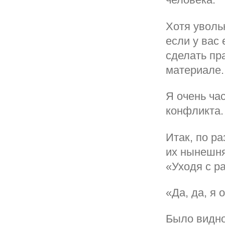
Хотя уволь
если у вас
сделать пр
материале.
Я очень ча
конфликта. 
Итак, по р
их нынешня
«Уходя с р
«Да, да, я
Было видно