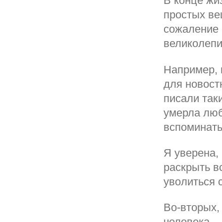
В конце жи
простых ве
сожаление 
великолепи
Например, 
для новост
писали так
умерла люб
вспоминать,
Я уверена,
раскрыть в
уволиться 
Во-вторых,
человека.