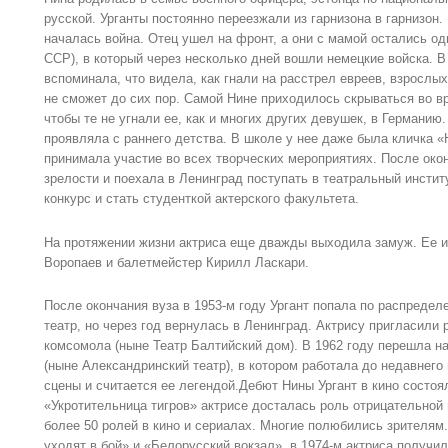
русской. Урганты постоянно переезжали из гарнизона в гарнизон.
началась война. Отец ушел на фронт, а они с мамой остались од
ССР), в который через несколько дней вошли немецкие войска. 
вспоминала, что видела, как гнали на расстрел евреев, взрослых
не сможет до сих пор. Самой Нине приходилось скрываться во вр
чтобы те не угнали ее, как и многих других девушек, в Германию
проявляла с раннего детства. В школе у нее даже была кличка «
принимала участие во всех творческих мероприятиях. После око
зрелости и поехала в Ленинград поступать в театральный инсти
конкурс и стать студенткой актерского факультета.
На протяжении жизни актриса еще дважды выходила замуж. Ее и
Воропаев и балетмейстер Кирилл Ласкари.
После окончания вуза в 1953-м году Ургант попала по распреде
театр, но через год вернулась в Ленинград. Актрису пригласили 
комсомола (ныне Театр Балтийский дом). В 1962 году перешла на
(ныне Александринский театр), в котором работала до недавнего
сцены и считается ее легендой.Дебют Нины Ургант в кино состоя
«Укротительница тигров» актрисе досталась роль отрицательной 
более 50 ролей в кино и сериалах. Многие полюбились зрителям
уходят в бой» и «Белорусский вокзал», в 1974-м актриса получ