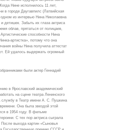
 Когда Нине исполнилось 11 лет,
ни в городе Даугавпилс (Латвийская
В одном из интервью Нина Николаевна
 и детишек. Забыть их глаза актриса
емя облав, прятаться от полицаев,
. Артистические способности Нина
Нинка-артистка», потому что она
нчания войны Нина получила аттестат
тут. Ей удалось выдержать огромный
збранниками были актер Геннадий
лению в Ярославский академический
работать на сцене театра Ленинского
 службу в Театр имени А. С. Пушкина
 времени. Она была звездой этой
лся в 1954 году. В фильме
героини. С тех пор актриса сыграла
. После выхода картин «Сыновья
ила Государственную премию СССР и