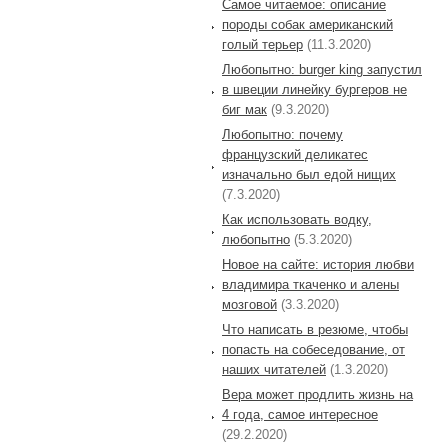
Самое читаемое: описание
породы собак американский
голый терьер
(11.3.2020)
Любопытно: burger king запустил
в швеции линейку бургеров не
биг мак
(9.3.2020)
Любопытно: почему
французский деликатес
изначально был едой нищих
(7.3.2020)
Как использовать водку,
любопытно
(5.3.2020)
Новое на сайте: история любви
владимира ткаченко и алены
мозговой
(3.3.2020)
Что написать в резюме, чтобы
попасть на собеседование, от
наших читателей
(1.3.2020)
Вера может продлить жизнь на
4 года, самое интересное
(29.2.2020)