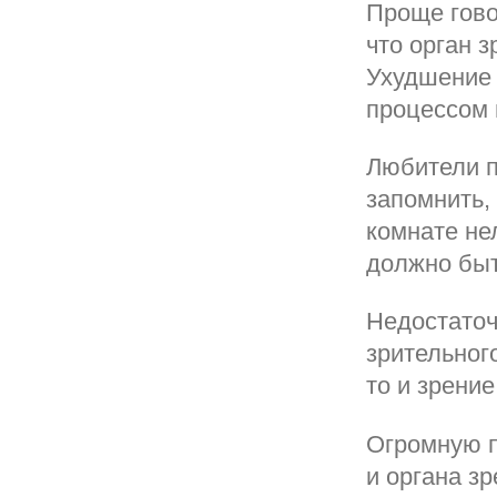
Проще говор
что орган 
Ухудшение 
процессом и
Любители п
запомнить,
комнате не
должно быт
Недостаточ
зрительног
то и зрение
Огромную п
и органа з