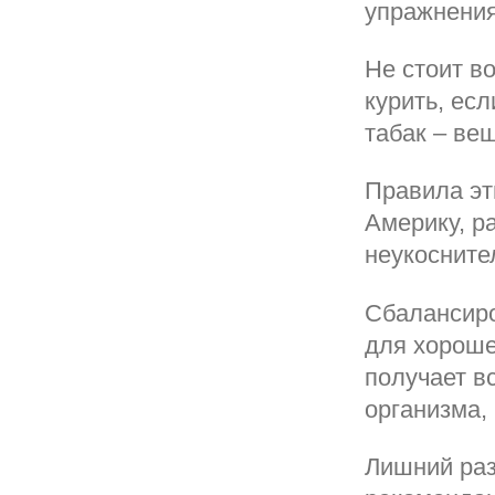
упражнения
Не стоит в
курить, есл
табак – ве
Правила эт
Америку, р
неукосните
Сбалансиро
для хороше
получает в
организма, 
Лишний раз