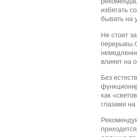
рекомендац
избегать с
бывать на 
Не стоит з
перерывы.О
немедленно
влияет на о
Без естест
функционир
как «свето
глазами на
Рекомендую
приходится