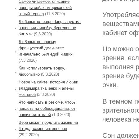
Самое читаемое: описание
породы собак американский
Употребля
голый терьер
(11.3.2020)
Любопытно: burger king запустил
веществами
в швеции линейку бургеров не
кабинет оф
биг мак
(9.3.2020)
Любопытно: почему
Но можно о
французский деликатес
изначально был едой нищих
зрения, есл
(7.3.2020)
выполняя р
Как использовать водку,
любопытно
(5.3.2020)
зрение буд
Новое на сайте: история любви
очки.
владимира ткаченко и алены
мозговой
(3.3.2020)
В темном п
Что написать в резюме, чтобы
попасть на собеседование, от
зрительног
наших читателей
(1.3.2020)
человека н
Вера может продлить жизнь на
4 года, самое интересное
Сон должен
(29.2.2020)