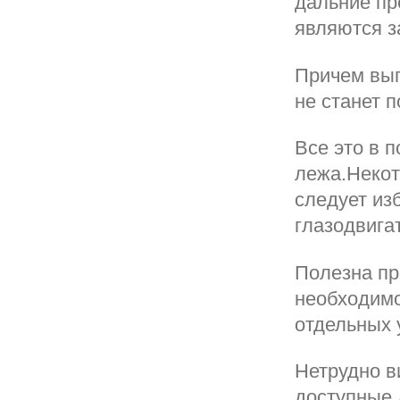
дальние пр
являются з
Причем вып
не станет 
Все это в 
лежа.Некот
следует из
глазодвига
Полезна пр
необходимо
отдельных 
Нетрудно в
доступные 