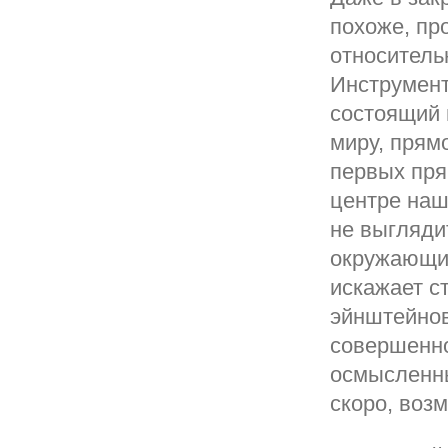
похоже, пр
относитель
Инструмент
состоящий 
миру, прям
первых пря
центре наш
не выгляди
окружающих
искажает с
эйнштейнов
совершенно
осмысленны
скоро, возм