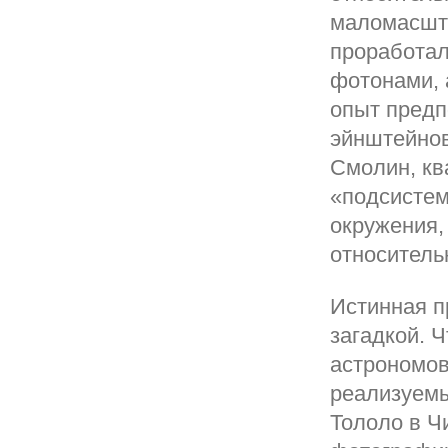
маломасшта
проработал
фотонами, 
опыт предп
эйнштейнов
Смолин, кв
«подсистем
окружения,
относитель
Истинная п
загадкой. 
астрономов
реализуемы
Тололо в Ч