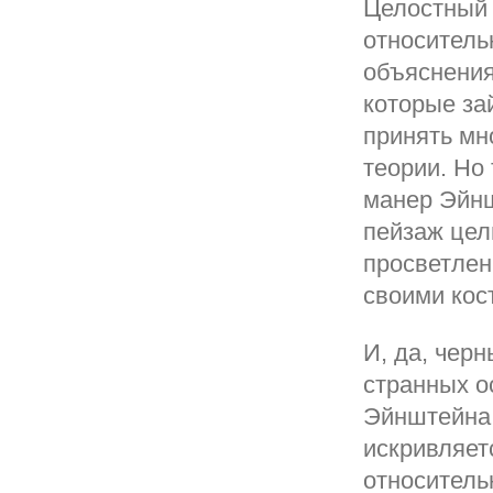
Целостный
относитель
объяснения
которые за
принять мн
теории. Но
манер Эйнш
пейзаж цел
просветлен
своими кос
И, да, чер
странных о
Эйнштейна.
искривляет
относительн