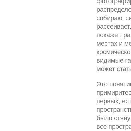
фотографир
распределе
собираются
рассеивает
покажет, р
местах и м
космическо
видимые га
может стат
Это понятие
примиритесь
первых, ес
пространст
было стяну
все простр