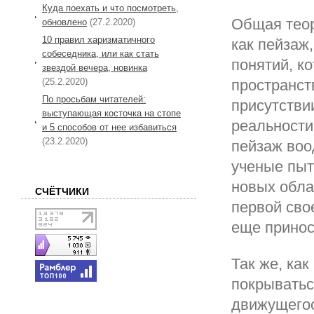
Куда поехать и что посмотреть,
Общая теор
обновлено
(27.2.2020)
10 правил харизматичного
как пейзаж
собеседника, или как стать
понятий, к
звездой вечера, новинка
(25.2.2020)
пространст
По просьбам читателей:
присутствии
выступающая косточка на стопе
реальности
и 5 способов от нее избавиться
(23.2.2020)
пейзаж воо
ученые пыт
новых обла
СЧЁТЧИКИ
первой сво
еще принос
Так же, ка
покрыватьс
движущегос