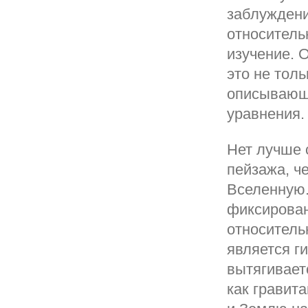
заблуждени
относительн
изучение. 
это не тол
описывающи
уравнения.
Нет лучше 
пейзажа, ч
Вселенную.
фиксирова
относитель
является г
вытягивает
как гравит