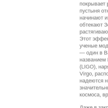
покрывает 
пустыня от
начинают и
обтекают З
растягивают
Этот эффек
ученые мод
— один в В
названием L
(LIGO), на
Virgo, рас
надеются н
значительн
космоса, в
Даже в зак