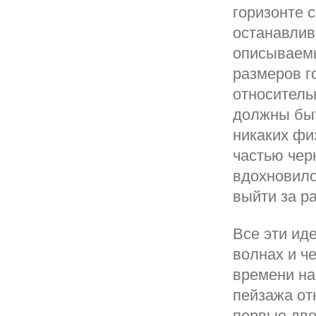
горизонте 
останавлив
описываемы
размеров г
относитель
должны быт
никаких фи
частью чер
вдохновило
выйти за р
Все эти ид
волнах и ч
времени на
пейзажа от
первые две