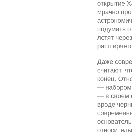
открытие Х
мрачно про
астрономич
подумать о
летят чере
расширяетс
Даже совре
считают, ч
конец. Отн
— набором
— в своем 
вроде черн
современны
основатель
относитель