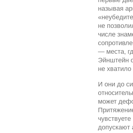
называя ар
«неубедите
не позволи
числе знам
сопротивле
— места, г
Эйнштейн о
не хватило 
И они до с
относитель
может деф
Притяжение
чувствуете
допускают 