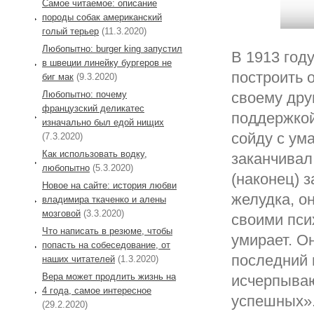
Самое читаемое: описание
породы собак американский
голый терьер
(11.3.2020)
Любопытно: burger king запустил
В 1913 год
в швеции линейку бургеров не
построить 
биг мак
(9.3.2020)
Любопытно: почему
своему дру
французский деликатес
поддержкой
изначально был едой нищих
сойду с ум
(7.3.2020)
Как использовать водку,
заканчивал
любопытно
(5.3.2020)
(наконец) 
Новое на сайте: история любви
желудка, о
владимира ткаченко и алены
мозговой
(3.3.2020)
своими пси
Что написать в резюме, чтобы
умирает. О
попасть на собеседование, от
последний 
наших читателей
(1.3.2020)
Вера может продлить жизнь на
исчерпываю
4 года, самое интересное
успешных»
(29.2.2020)