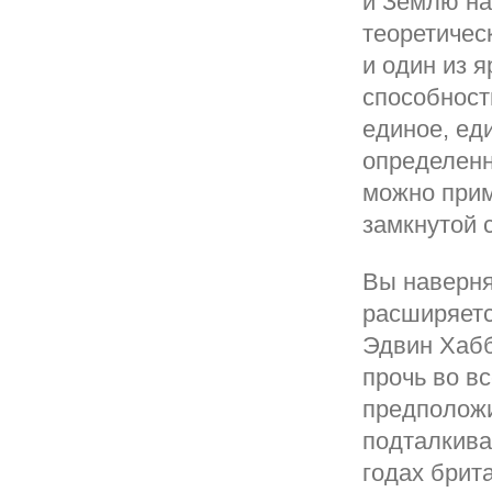
и Землю на
теоретичес
и один из 
способност
единое, ед
определенн
можно прим
замкнутой 
Вы наверня
расширяетс
Эдвин Хабб
прочь во в
предположит
подталкива
годах брит