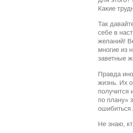
Какие труд
Так давайт
себе в нас
желаний! В
многие из н
заветные ж
Правда ино
жизнь. Их 
получится 
по плану» 
ошибитьс
Не знаю, к