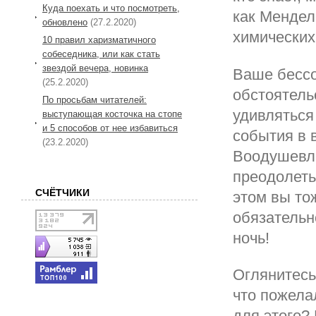
Куда поехать и что посмотреть,
как Мендел
обновлено
(27.2.2020)
химических 
10 правил харизматичного
собеседника, или как стать
звездой вечера, новинка
Ваше бессо
(25.2.2020)
обстоятель
По просьбам читателей:
удивляться
выступающая косточка на стопе
и 5 способов от нее избавиться
события в 
(23.2.2020)
Воодушевл
преодолеть
СЧЁТЧИКИ
этом вы тож
обязательн
ночь!
Оглянитесь 
что пожела
для этого?