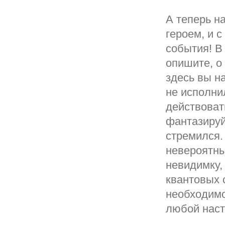
А теперь н
героем, и 
события! В
опишите, о 
здесь вы н
не исполни
действоват
фантазируйт
стремился.
невероятны
невидимку,
квантовых с
необходимо
любой наст