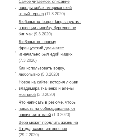
Самое читаемое: описание
породы собак американский
голый терьер
(11.3.2020)
Любопытно: burger king запустил
в швеции линейку бургеров не
биг мак
(9.3.2020)
Любопытно: почему
французский деликатес
изначально был едой нищих
(7.3.2020)
Как использовать водку,
любопытно
(5.3.2020)
Новое на сайте: история любви
владимира ткаченко и алены
мозговой
(3.3.2020)
Что написать в резюме, чтобы
попасть на собеседование, от
наших читателей
(1.3.2020)
Вера может продлить жизнь на
4 года, самое интересное
(29.2.2020)