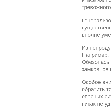
И все же п
тревожного
Генерализо
существенн
вполне уме
Из непроду
Например, 
Обезопасьт
замков, реш
Особое вни
обратить то
опасных си
никак не у