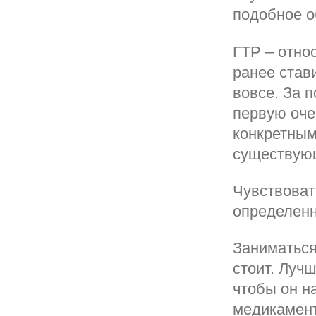
подобное о
ГТР – отно
ранее став
вовсе. За 
первую оче
конкретным
существующ
Чувствоват
определенн
Заниматься
стоит. Лучш
чтобы он н
медикамент