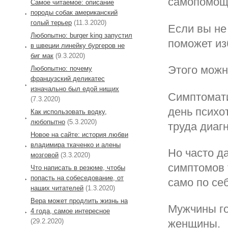
самопомощ
Самое читаемое: описание
породы собак американский
голый терьер
(11.3.2020)
Если вы не
Любопытно: burger king запустил
поможет из
в швеции линейку бургеров не
биг мак
(9.3.2020)
Этого можн
Любопытно: почему
французский деликатес
изначально был едой нищих
Симптомати
(7.3.2020)
день психо
Как использовать водку,
любопытно
(5.3.2020)
труда диаг
Новое на сайте: история любви
владимира ткаченко и алены
Но часто д
мозговой
(3.3.2020)
симптомов 
Что написать в резюме, чтобы
попасть на собеседование, от
само по себ
наших читателей
(1.3.2020)
Вера может продлить жизнь на
Мужчины го
4 года, самое интересное
(29.2.2020)
женщины.