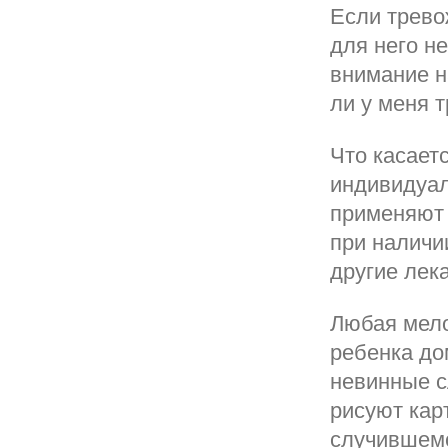
Если трево
для него н
внимание н
ли у меня 
Что касает
индивидуал
применяют 
при наличи
другие лек
Любая мело
ребенка до
невинные с
рисуют кар
случившемс