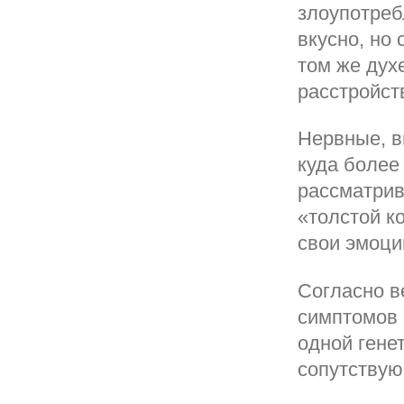
злоупотреб
вкусно, но
том же дух
расстройст
Нервные, в
куда боле
рассматрив
«толстой к
свои эмоции
Согласно в
симптомов 
одной гене
сопутству