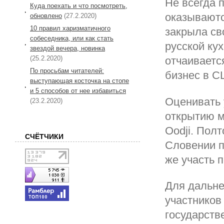
Не всегда 
Куда поехать и что посмотреть,
оказываютс
обновлено
(27.2.2020)
10 правил харизматичного
закрыла св
собеседника, или как стать
русской ку
звездой вечера, новинка
(25.2.2020)
отчаиваетс
По просьбам читателей:
бизнес в С
выступающая косточка на стопе
и 5 способов от нее избавиться
Оценивать 
(23.2.2020)
открытию м
Oodji. Пол
СЧЁТЧИКИ
Словении п
же участь п
Для дальне
участников
государств