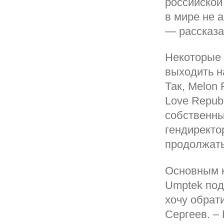
российской
в мире не 
— рассказа
Некоторые 
выходить н
Так, Melon 
Love Repub
собственны
гендиректо
продолжать
Основным к
Umptek под
хочу обрат
Сергеев. –