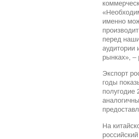
коммерческ
«Необходим
именно мож
производит
перед наши
аудитории 
рынках», –
Экспорт ро
годы показ
полугодие 
аналогичны
предоставл
На китайско
российский