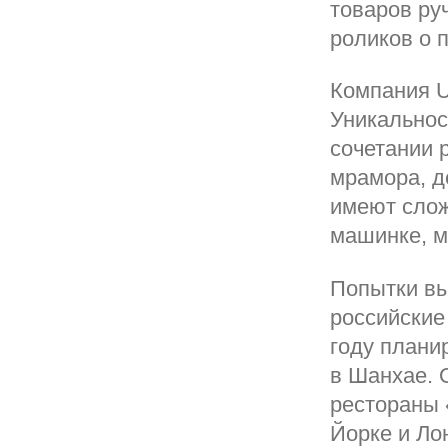
товаров ру
роликов о 
Компания U
Уникальнос
сочетании 
мрамора, д
имеют слож
машинке, м
Попытки в
российские
году плани
в Шанхае. 
рестораны 
Йорке и Ло