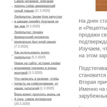
Самое читаемое: описание
породы собак американский
голый терьер
(11.3.2020)
Любопытно: burger king запустил
На днях ста
в швеции линейку бургеров не
биг мак
(9.3.2020)
и «Рецепты
Любопытно: почему
продажи св
французский деликатес
подтвержда
изначально был едой нищих
(7.3.2020)
Изучаем, ч
Как использовать водку,
на этом за
любопытно
(5.3.2020)
Новое на сайте: история любви
Подстегива
владимира ткаченко и алены
мозговой
(3.3.2020)
становится
Что написать в резюме, чтобы
Вторая при
попасть на собеседование, от
Именно на 
наших читателей
(1.3.2020)
Вера может продлить жизнь на
зарубежные
4 года, самое интересное
(29.2.2020)