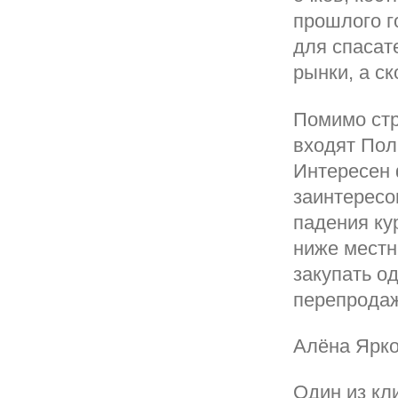
прошлого г
для спасат
рынки, а с
Помимо стр
входят Пол
Интересен 
заинтересов
падения ку
ниже местн
закупать о
перепрода
Алёна Ярко
Один из кл