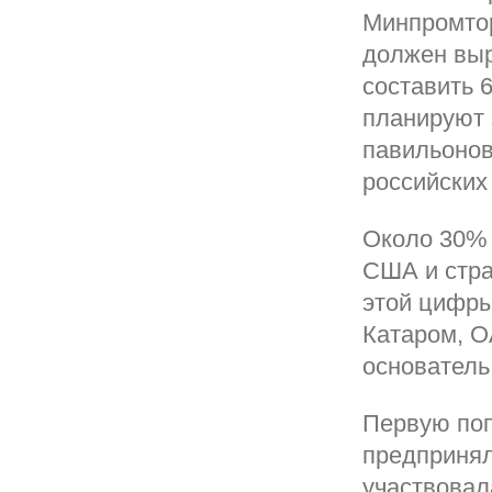
Минпромтор
должен выр
составить 
планируют 
павильонов
российских
Около 30% 
США и стра
этой цифры
Катаром, О
основатель
Первую поп
предпринял
участвовал